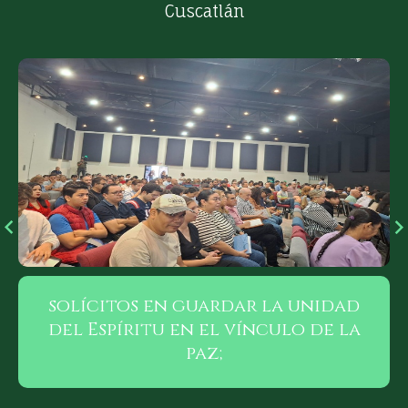
Cuscatlán
¡Cuán bueno y cuán agradable es
que los hermanos convivan en
armonía!